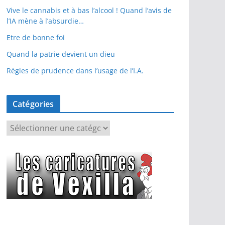
Vive le cannabis et à bas l’alcool ! Quand l’avis de
l’IA mène à l’absurdie…
Etre de bonne foi
Quand la patrie devient un dieu
Règles de prudence dans l’usage de l’I.A.
Catégories
C
a
t
é
g
o
r
i