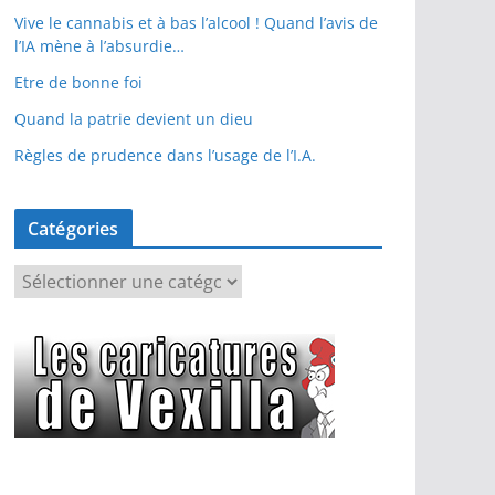
Vive le cannabis et à bas l’alcool ! Quand l’avis de
l’IA mène à l’absurdie…
Etre de bonne foi
Quand la patrie devient un dieu
Règles de prudence dans l’usage de l’I.A.
Catégories
C
a
t
é
g
o
r
i