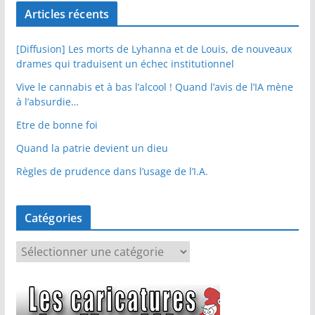
Articles récents
[Diffusion] Les morts de Lyhanna et de Louis, de nouveaux
drames qui traduisent un échec institutionnel
Vive le cannabis et à bas l’alcool ! Quand l’avis de l’IA mène
à l’absurdie…
Etre de bonne foi
Quand la patrie devient un dieu
Règles de prudence dans l’usage de l’I.A.
Catégories
C
a
t
é