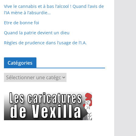
Vive le cannabis et à bas l’alcool ! Quand l’avis de
l’IA mène à l’absurdie…
Etre de bonne foi
Quand la patrie devient un dieu
Règles de prudence dans l’usage de l’I.A.
Catégories
C
a
t
é
g
o
r
i