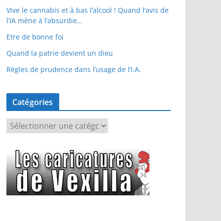
Vive le cannabis et à bas l’alcool ! Quand l’avis de
l’IA mène à l’absurdie…
Etre de bonne foi
Quand la patrie devient un dieu
Règles de prudence dans l’usage de l’I.A.
Catégories
C
a
t
é
g
o
r
i