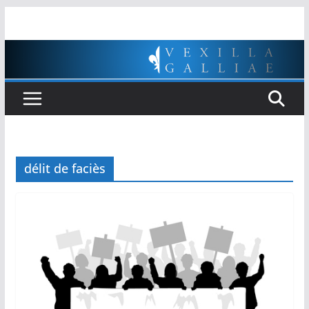
Passer
au
contenu
délit de faciès