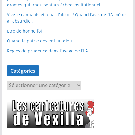
drames qui traduisent un échec institutionnel
Vive le cannabis et à bas l’alcool ! Quand l’avis de l’IA mène
à l’absurdie…
Etre de bonne foi
Quand la patrie devient un dieu
Règles de prudence dans l’usage de l’I.A.
Catégories
C
a
t
é
g
o
r