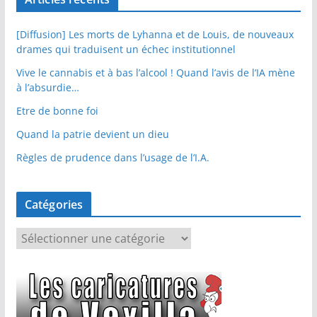
[Diffusion] Les morts de Lyhanna et de Louis, de nouveaux
drames qui traduisent un échec institutionnel
Vive le cannabis et à bas l’alcool ! Quand l’avis de l’IA mène
à l’absurdie…
Etre de bonne foi
Quand la patrie devient un dieu
Règles de prudence dans l’usage de l’I.A.
Catégories
C
a
t
é
g