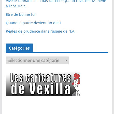
Vive le cannabis et à bas l’alcool ! Quand l’avis de l’IA mène
à l’absurdie…
Etre de bonne foi
Quand la patrie devient un dieu
Règles de prudence dans l’usage de l’I.A.
Catégories
C
a
t
é
g
o
r
i
e