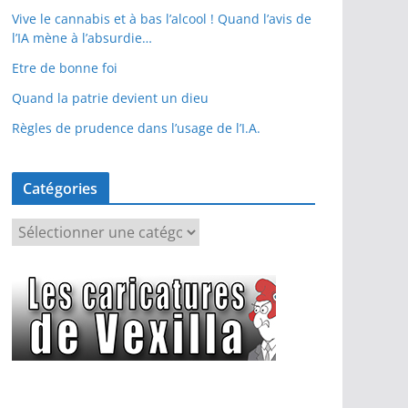
Vive le cannabis et à bas l’alcool ! Quand l’avis de
l’IA mène à l’absurdie…
Etre de bonne foi
Quand la patrie devient un dieu
Règles de prudence dans l’usage de l’I.A.
Catégories
C
a
t
é
g
o
r
i