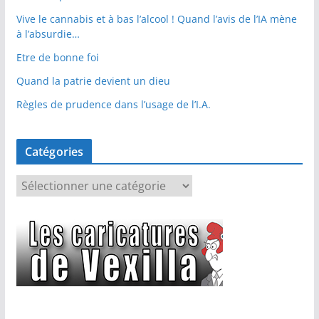
Vive le cannabis et à bas l’alcool ! Quand l’avis de l’IA mène
à l’absurdie…
Etre de bonne foi
Quand la patrie devient un dieu
Règles de prudence dans l’usage de l’I.A.
Catégories
C
a
t
é
g
o
r
i