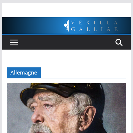
Passer
au
contenu
Allemagne