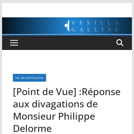
Passer
au
contenu
VIE DES ROYALISTES
[Point de Vue] :Réponse
aux divagations de
Monsieur Philippe
Delorme