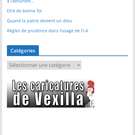
à l’absurdie…
Etre de bonne foi
Quand la patrie devient un dieu
Règles de prudence dans l’usage de l’I.A.
Catégories
C
a
t
é
g
o
r
i
e
s