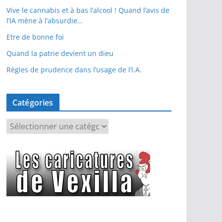
Vive le cannabis et à bas l’alcool ! Quand l’avis de
l’IA mène à l’absurdie…
Etre de bonne foi
Quand la patrie devient un dieu
Règles de prudence dans l’usage de l’I.A.
Catégories
C
a
t
é
g
o
r
i