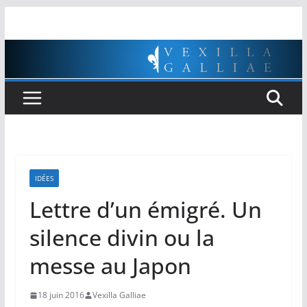
Passer
au
contenu
IDÉES
Lettre d’un émigré. Un
silence divin ou la
messe au Japon
18 juin 2016
Vexilla Galliae