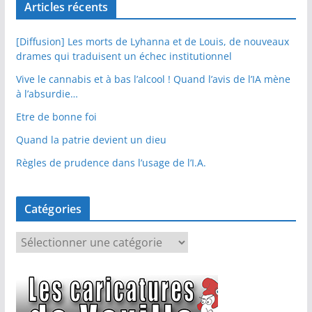
Articles récents
[Diffusion] Les morts de Lyhanna et de Louis, de nouveaux
drames qui traduisent un échec institutionnel
Vive le cannabis et à bas l’alcool ! Quand l’avis de l’IA mène
à l’absurdie…
Etre de bonne foi
Quand la patrie devient un dieu
Règles de prudence dans l’usage de l’I.A.
Catégories
C
a
t
é
g