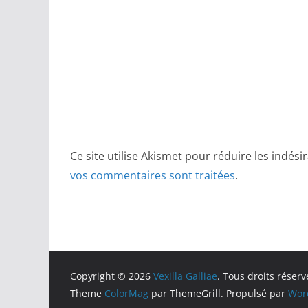
Ce site utilise Akismet pour réduire les indési
vos commentaires sont traitées
.
Copyright © 2026
Vexilla Galliae
. Tous droits réserv
Theme
ColorMag
par ThemeGrill. Propulsé par
Wor