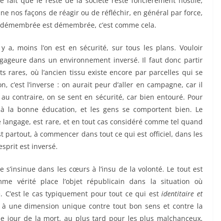
e fait que le reste de la société reste foncièrement hostile,
e nos façons de réagir ou de réfléchir, en général par force,
é démembrée est démembrée, c’est comme cela.
 y a, moins l’on est en sécurité, sur tous les plans. Vouloir
gageure dans un environnement inversé. Il faut donc partir
s rares, où l’ancien tissu existe encore par parcelles qui se
c’est l’inverse : on aurait peur d’aller en campagne, car il
 au contraire, on se sent en sécurité, car bien entouré. Pour
e à la bonne éducation, et les gens se comportent bien. Le
langage, est rare, et en tout cas considéré comme tel quand
t partout, à commencer dans tout ce qui est officiel, dans les
sprit est inversé.
 s’insinue dans les cœurs à l’insu de la volonté. Le tout est
e vérité place l’objet républicain dans la situation où
e. C’est le cas typiquement pour tout ce qui est
identitaire et
à une dimension unique contre tout bon sens et contre la
e le jour de la mort, au plus tard pour les plus malchanceux,