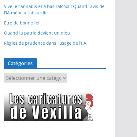
Vive le cannabis et à bas l’alcool ! Quand l’avis de
l’IA mène à l’absurdie…
Etre de bonne foi
Quand la patrie devient un dieu
Règles de prudence dans l’usage de l’I.A.
Catégories
C
a
t
é
g
o
r
i