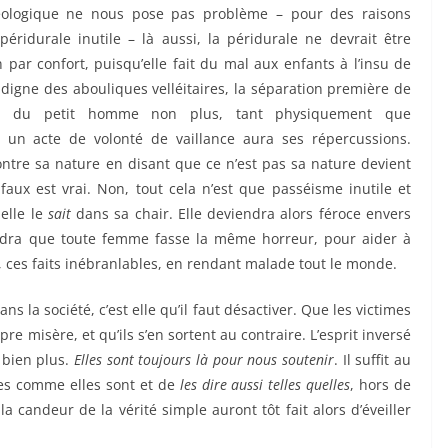
déologique ne nous pose pas problème – pour des raisons
éridurale inutile – là aussi, la péridurale ne devrait être
 par confort, puisqu’elle fait du mal aux enfants à l’insu de
 digne des abouliques velléitaires, la séparation première de
ueil du petit homme non plus, tant physiquement que
 un acte de volonté de vaillance aura ses répercussions.
ontre sa nature en disant que ce n’est pas sa nature devient
 faux est vrai. Non, tout cela n’est que passéisme inutile et
 elle le
sait
dans sa chair. Elle deviendra alors féroce envers
voudra que toute femme fasse la même horreur, pour aider à
e, ces faits inébranlables, en rendant malade tout le monde.
ns la société, c’est elle qu’il faut désactiver. Que les victimes
e misère, et qu’ils s’en sortent au contraire. L’esprit inversé
e bien plus.
Elles sont toujours là pour nous soutenir
. Il suffit au
ses comme elles sont et de
les dire aussi telles quelles
, hors de
t la candeur de la vérité simple auront tôt fait alors d’éveiller