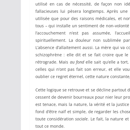
utilisé en cas de nécessité, de façon non i
fallacieuses lui pèsera longtemps. Après une p
utilisée que pour des raisons médicales, et non
tous – qui installe un sentiment de non-volonté
l’accouchement n’est pas assumée, l’acc
spirituellement. La douleur non sublimée par
L’absence d’allaitement aussi. La mère qui va c
schizophrène : elle dit et se fait croire que le
rétrograde. Mais
au fond
elle sait qu’elle a tort,
celles qui n’ont pas fait son erreur, et elle 
oublier ce regret éternel, cette nature constant
Cette logique se retrouve et se décline partout da
cessent de devenir bourreaux pour nier leur propr
est tenace, mais la nature, la vérité et la justic
fond d’être naïf et simple, de regarder les cho
toute considération
sociale
. Le fait, la nature e
tout ce monde.