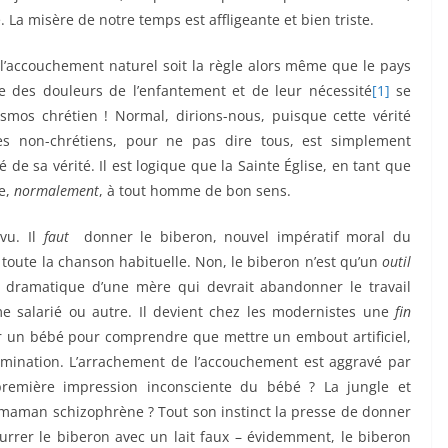
 La misère de notre temps est affligeante et bien triste.
 l’accouchement naturel soit la règle alors même que le pays
elle des douleurs de l’enfantement et de leur nécessité
[1]
se
smos chrétien ! Normal, dirions-nous, puisque cette vérité
 non-chrétiens, pour ne pas dire tous, est simplement
 de sa vérité. Il est logique que la Sainte Église, en tant que
te,
normalement
, à tout homme de bon sens.
 vu. Il
faut
donner le biberon, nouvel impératif moral du
 toute la chanson habituelle. Non, le biberon n’est qu’un
outil
é dramatique d’une mère qui devrait abandonner le travail
me salarié ou autre. Il devient chez les modernistes une
fin
voir un bébé pour comprendre que mettre un embout artificiel,
mination. L’arrachement de l’accouchement est aggravé par
première impression inconsciente du bébé ? La jungle et
a maman schizophrène ? Tout son instinct la presse de donner
ourrer le biberon avec un lait faux – évidemment, le biberon