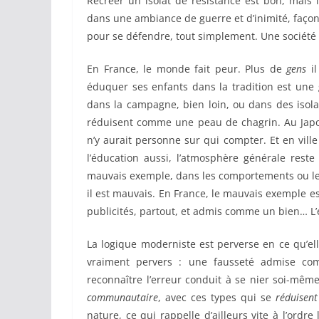
Recréer un isolat de résistance est bon, mais l
dans une ambiance de guerre et d’inimité, façonn
pour se défendre, tout simplement. Une sociét
En France, le monde fait peur. Plus de
gens
il
éduquer ses enfants dans la tradition est une 
dans la campagne, bien loin, ou dans des isolat
réduisent comme une peau de chagrin. Au Japon, 
n’y aurait personne sur qui compter. Et en ville
l’éducation aussi, l’atmosphère générale rest
mauvais exemple, dans les comportements ou le 
il est mauvais. En France, le mauvais exemple es
publicités, partout, et admis comme un bien… L’e
La logique moderniste est perverse en ce qu’elle
vraiment pervers : une fausseté admise comm
reconnaître l’erreur conduit à se nier soi-mêm
communautaire
, avec ces types qui se
réduisent
nature, ce qui rappelle d’ailleurs vite à l’ordr