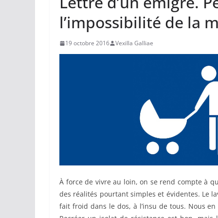
Lettre d’un émigré. Pe
l’impossibilité de la 
19 octobre 2016
Vexilla Galliae
À force de vivre au loin, on se rend compte à q
des réalités pourtant simples et évidentes. Le 
fait froid dans le dos, à l’insu de tous. Nous