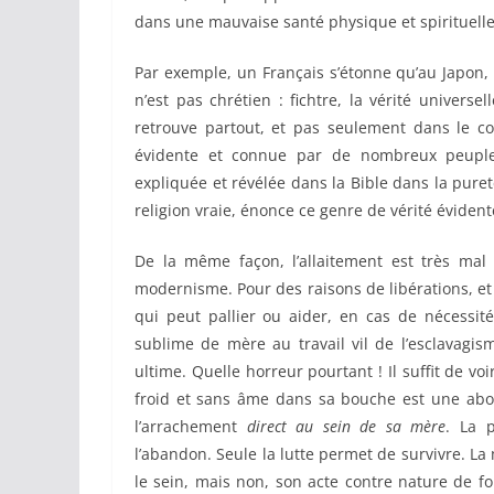
dans une mauvaise santé physique et spirituelle.
Par exemple, un Français s’étonne qu’au Japon,
n’est pas chrétien : fichtre, la vérité univers
retrouve partout, et pas seulement dans le co
évidente et connue par de nombreux peuples
expliquée et révélée dans la Bible dans la pureté
religion vraie, énonce ce genre de vérité éviden
De la même façon, l’allaitement est très mal
modernisme. Pour des raisons de libérations, et
qui peut pallier ou aider, en cas de nécessit
sublime de mère au travail vil de l’esclavagis
ultime. Quelle horreur pourtant ! Il suffit de 
froid et sans âme dans sa bouche est une abo
l’arrachement
direct au sein de sa mère
. La 
l’abandon. Seule la lutte permet de survivre. L
le sein, mais non, son acte contre nature de f