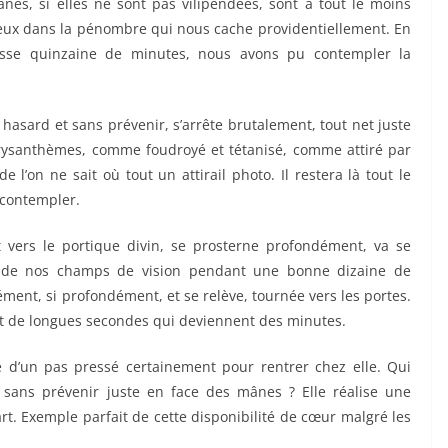
es, si elles ne sont pas vilipendées, sont à tout le moins
s yeux dans la pénombre qui nous cache providentiellement. En
rosse quinzaine de minutes, nous avons pu contempler la
sard et sans prévenir, s’arrête brutalement, tout net juste
hrysanthèmes, comme foudroyé et tétanisé, comme attiré par
 l’on ne sait où tout un attirail photo. Il restera là tout le
 contempler.
vers le portique divin, se prosterne profondément, va se
aît de nos champs de vision pendant une bonne dizaine de
ément, si profondément, et se relève, tournée vers les portes.
ant de longues secondes qui deviennent des minutes.
d’un pas pressé certainement pour rentrer chez elle. Qui
 et sans prévenir juste en face des mânes ? Elle réalise une
rt. Exemple parfait de cette disponibilité de cœur malgré les