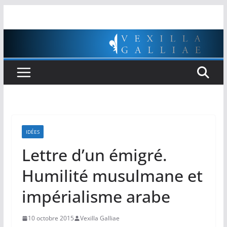
Passer
au
contenu
IDÉES
Lettre d’un émigré.
Humilité musulmane et
impérialisme arabe
10 octobre 2015
Vexilla Galliae