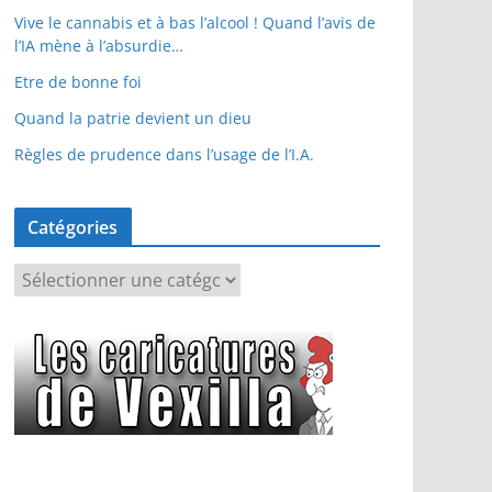
Vive le cannabis et à bas l’alcool ! Quand l’avis de
l’IA mène à l’absurdie…
Etre de bonne foi
Quand la patrie devient un dieu
Règles de prudence dans l’usage de l’I.A.
Catégories
C
a
t
é
g
o
r
i