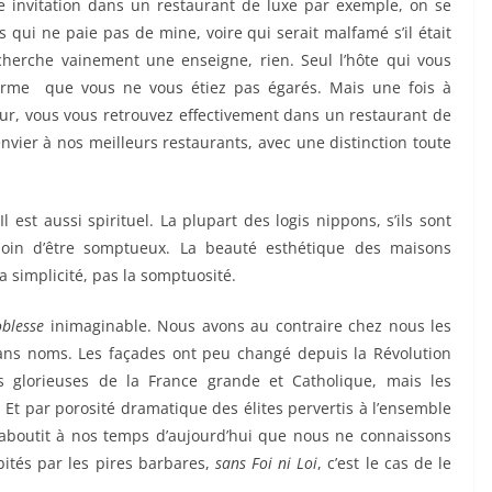
une invitation dans un restaurant de luxe par exemple, on se
s qui ne paie pas de mine, voire qui serait malfamé s’il était
cherche vainement une enseigne, rien. Seul l’hôte qui vous
nfirme que vous ne vous étiez pas égarés. Mais une fois à
ieur, vous vous retrouvez effectivement dans un restaurant de
envier à nos meilleurs restaurants, avec une distinction toute
est aussi spirituel. La plupart des logis nippons, s’ils sont
 loin d’être somptueux. La beauté esthétique des maisons
la simplicité, pas la somptuosité.
blesse
inimaginable. Nous avons au contraire chez nous les
ans noms. Les façades ont peu changé depuis la Révolution
es glorieuses de la France grande et Catholique, mais les
. Et par porosité dramatique des élites pervertis à l’ensemble
boutit à nos temps d’aujourd’hui que nous ne connaissons
bités par les pires barbares,
sans
Foi ni Loi
, c’est le cas de le