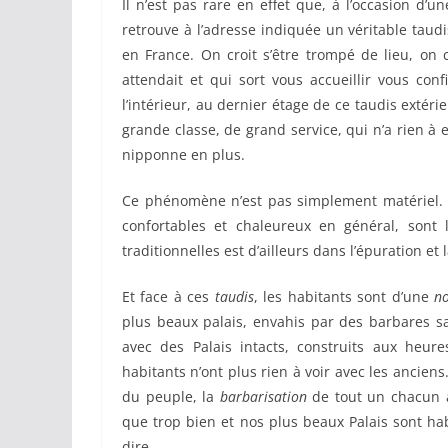
Il n’est pas rare en effet que, à l’occasion d’
retrouve à l’adresse indiquée un véritable taudi
en France. On croit s’être trompé de lieu, on 
attendait et qui sort vous accueillir vous co
l’intérieur, au dernier étage de ce taudis extér
grande classe, de grand service, qui n’a rien à 
nipponne en plus.
Ce phénomène n’est pas simplement matériel. Il 
confortables et chaleureux en général, sont
traditionnelles est d’ailleurs dans l’épuration et 
Et face à ces
taudis
, les habitants sont d’une
no
plus beaux palais, envahis par des barbares s
avec des Palais intacts, construits aux heur
habitants n’ont plus rien à voir avec les anciens
du peuple, la
barbarisation
de tout un chacun a
que trop bien et nos plus beaux Palais sont ha
dire…