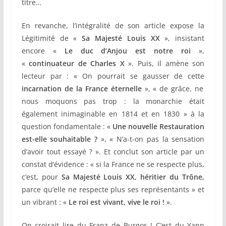
titre…
En revanche, l’intégralité de son article expose la
Légitimité de «
Sa Majesté Louis XX
», insistant
encore «
Le duc d’Anjou est notre roi
»,
«
continuateur de Charles X
». Puis, il amène son
lecteur par : «
On pourrait se gausser de cette
incarnation de la France éternelle
», « de grâce, ne
nous moquons pas trop : la monarchie était
également inimaginable en 1814 et en 1830 » à la
question fondamentale : «
Une nouvelle Restauration
est-elle souhaitable ?
», « N’a-t-on pas la sensation
d’avoir tout essayé ? ». Et conclut son article par un
constat d’évidence : « si la France ne se respecte plus,
c’est, pour
Sa Majesté Louis XX, héritier du Trône,
parce qu’elle ne respecte plus ses représentants » et
un vibrant : «
Le roi est vivant, vive le roi !
».
On croirait lire du Franz de Burgos ! C’est du Yann