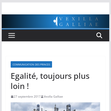
Passer
au
contenu
COMMUNICATION DES PRINCES
Egalité, toujours plus
loin !
27 septembre 2017
Vexilla Galliae