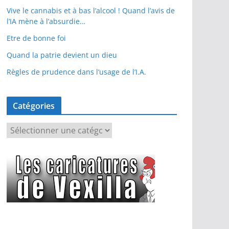
Vive le cannabis et à bas l’alcool ! Quand l’avis de
l’IA mène à l’absurdie…
Etre de bonne foi
Quand la patrie devient un dieu
Règles de prudence dans l’usage de l’I.A.
Catégories
C
a
t
é
g
o
r
i