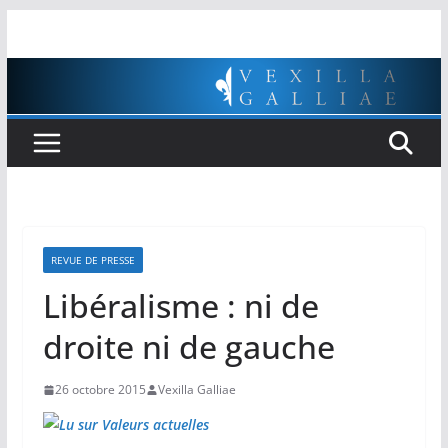
Passer
au
contenu
REVUE DE PRESSE
Libéralisme : ni de
droite ni de gauche
26 octobre 2015
Vexilla Galliae
Lu sur Valeurs actuelles