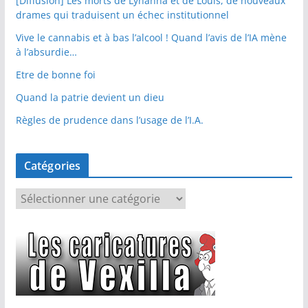
[Diffusion] Les morts de Lyhanna et de Louis, de nouveaux
drames qui traduisent un échec institutionnel
Vive le cannabis et à bas l’alcool ! Quand l’avis de l’IA mène
à l’absurdie…
Etre de bonne foi
Quand la patrie devient un dieu
Règles de prudence dans l’usage de l’I.A.
Catégories
C
a
t
é
g
o
r