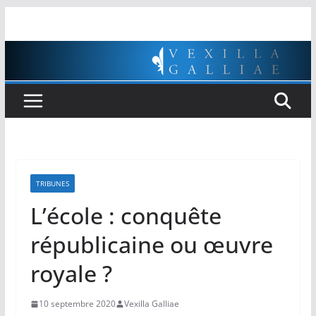
Passer
au
contenu
TRIBUNES
L’école : conquête
républicaine ou œuvre
royale ?
10 septembre 2020
Vexilla Galliae