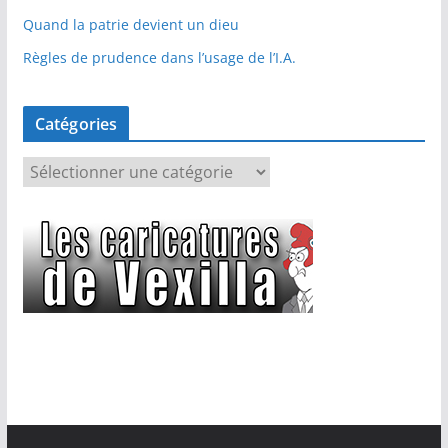
Quand la patrie devient un dieu
Règles de prudence dans l’usage de l’I.A.
Catégories
C
a
t
é
g
o
r
i
e
s