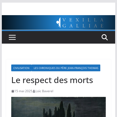
Passer
au
contenu
CIVILISATION
LES CHRONIQUES DU PÈRE JEAN-FRANÇOIS THOMAS
Le respect des morts
15 mai 2025
Loïc Baverel