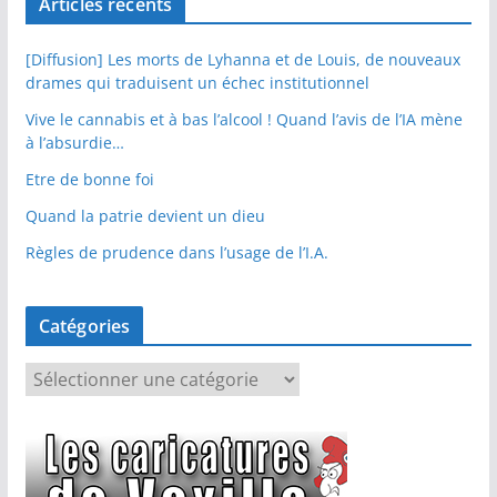
Articles récents
[Diffusion] Les morts de Lyhanna et de Louis, de nouveaux
drames qui traduisent un échec institutionnel
Vive le cannabis et à bas l’alcool ! Quand l’avis de l’IA mène
à l’absurdie…
Etre de bonne foi
Quand la patrie devient un dieu
Règles de prudence dans l’usage de l’I.A.
Catégories
C
a
t
é
g