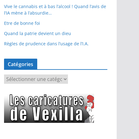
Vive le cannabis et à bas l’alcool ! Quand l’avis de
l’IA mène à l’absurdie…
Etre de bonne foi
Quand la patrie devient un dieu
Règles de prudence dans l’usage de l’I.A.
Catégories
C
a
t
é
g
o
r
i