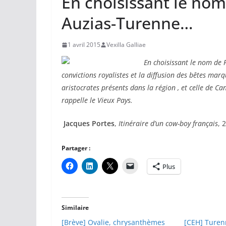
En choisissant le no
Auzias-Turenne…
1 avril 2015
Vexilla Galliae
En choisissant le nom de 
convictions royalistes et la diffusion des bêtes marq
aristocrates présents dans la région , et celle de C
rappelle le Vieux Pays.
Jacques Portes
,
Itinéraire d’un cow-boy français
, 
Partager :
Plus
Similaire
[Brève] Ovalie, chrysanthèmes
[CEH] Turenn