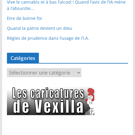
Vive le cannabis et à bas l’alcool ! Quand l’avis de l’IA mène
à l’absurdie…
Etre de bonne foi
Quand la patrie devient un dieu
Règles de prudence dans l’usage de l’I.A.
Catégories
C
a
t
é
g
o
r
i
e