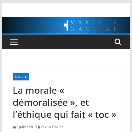
Passer
au
contenu
SOCIETÉ
La morale «
démoralisée », et
l’éthique qui fait « toc »
2 juillet 2013
Vexilla Galliae