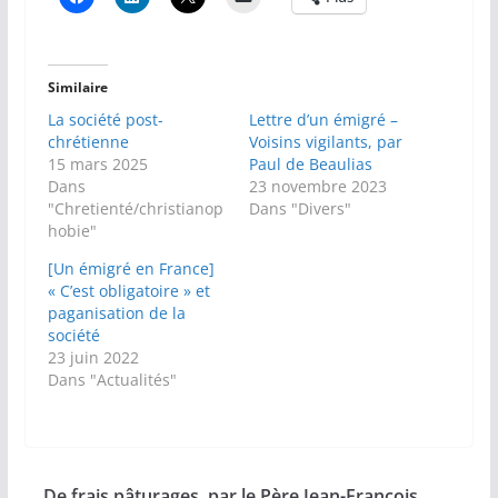
Similaire
La société post-
Lettre d’un émigré –
chrétienne
Voisins vigilants, par
15 mars 2025
Paul de Beaulias
Dans
23 novembre 2023
"Chretienté/christianop
Dans "Divers"
hobie"
[Un émigré en France]
« C’est obligatoire » et
paganisation de la
société
23 juin 2022
Dans "Actualités"
De frais pâturages, par le Père Jean-François