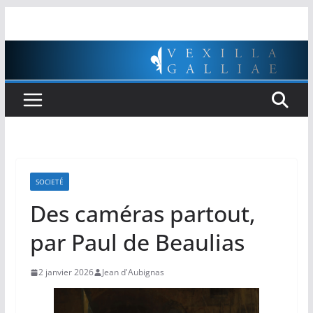
Passer
au
contenu
SOCIETÉ
Des caméras partout,
par Paul de Beaulias
2 janvier 2026
Jean d'Aubignas