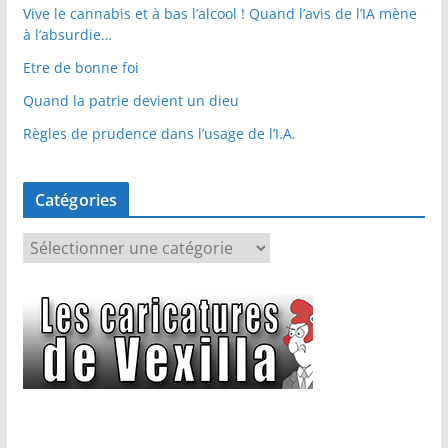
Vive le cannabis et à bas l’alcool ! Quand l’avis de l’IA mène
à l’absurdie…
Etre de bonne foi
Quand la patrie devient un dieu
Règles de prudence dans l’usage de l’I.A.
Catégories
C
a
t
é
g
o
r
i
e