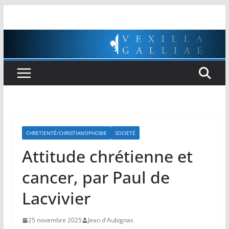
Passer
au
contenu
CHRETIENTÉ/CHRISTIANOPHOBIE
SOCIETÉ
Attitude chrétienne et
cancer, par Paul de
Lacvivier
25 novembre 2025
Jean d'Aubignas