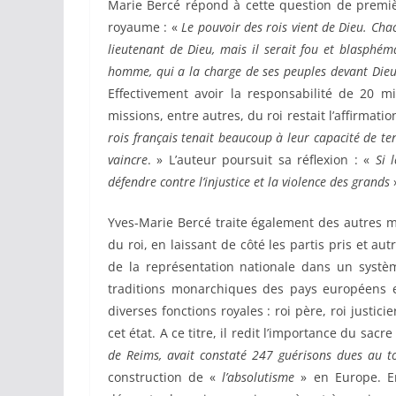
Marie Bercé répond à cette question de premiè
royaume : «
Le pouvoir des rois vient de Dieu. Ch
lieutenant de Dieu, mais il serait fou et blasphé
homme, qui a la charge de ses peuples devant Dieu ;
Effectivement avoir la responsabilité de 20 m
missions, entre autres, du roi restait l’affirmati
rois français tenait beaucoup à leur capacité de ten
vaincre
. » L’auteur poursuit sa réflexion : «
Si 
défendre contre l’injustice et la violence des grands
Yves-Marie Bercé traite également des autres m
du roi, en laissant de côté les partis pris et au
de la représentation nationale dans un systèm
traditions monarchiques des pays européens et
diverses fonctions royales : roi père, roi justic
cet état. A ce titre, il redit l’importance du sac
de Reims, avait constaté 247 guérisons dues au t
construction de «
l’absolutisme
» en Europe. En