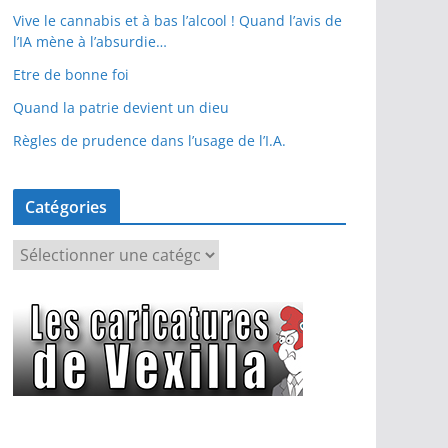
Vive le cannabis et à bas l’alcool ! Quand l’avis de
l’IA mène à l’absurdie…
Etre de bonne foi
Quand la patrie devient un dieu
Règles de prudence dans l’usage de l’I.A.
Catégories
C
a
t
é
g
o
r
i