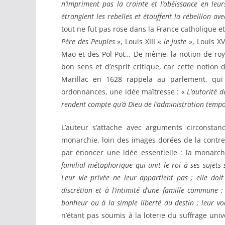
n’impriment pas la crainte et l’obéissance en leurs
étranglent les rebelles et étouffent la rébellion a
tout ne fut pas rose dans la France catholique e
Père des Peuples
», Louis XIII «
le Juste
», Louis X
Mao et des Pol Pot… De même, la notion de roy
bon sens et d’esprit critique, car cette notio
Marillac en 1628 rappela au parlement, qui 
ordonnances, une idée maîtresse : «
L’autorité d
rendent compte qu’à Dieu de l’administration tempor
L’auteur s’attache avec arguments circonstanc
monarchie, loin des images dorées de la contre
par énoncer une idée essentielle : la monarchi
familial métaphorique qui unit le roi à ses sujets 
Leur vie privée ne leur appartient pas ; elle doi
discrétion et à l’intimité d’une famille commune ;
bonheur ou à la simple liberté du destin ; leur voc
n’étant pas soumis à la loterie du suffrage unive