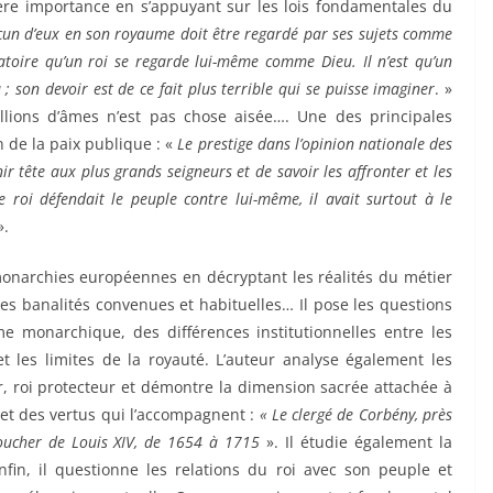
re importance en s’appuyant sur les lois fondamentales du
acun d’eux en son royaume doit être regardé par ses sujets comme
matoire qu’un roi se regarde lui-même comme Dieu. Il n’est qu’un
 son devoir est de ce fait plus terrible qui se puisse imaginer
. »
illions d’âmes n’est pas chose aisée…. Une des principales
on de la paix publique : «
Le prestige dans l’opinion nationale des
ir tête aux plus grands seigneurs et de savoir les affronter et les
le roi défendait le peuple contre lui-même, il avait surtout à le
».
onarchies européennes en décryptant les réalités du métier
tres banalités convenues et habituelles… Il pose les questions
e monarchique, des différences institutionnelles entre les
 les limites de la royauté. L’auteur analyse également les
ier, roi protecteur et démontre la dimension sacrée attachée à
re et des vertus qui l’accompagnent :
« Le clergé de Corbény, près
oucher de Louis XIV, de 1654 à 1715
». Il étudie également la
fin, il questionne les relations du roi avec son peuple et