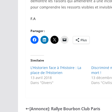
démontre les raisons qui amenèrent à une inc
pour comprendre les ressorts visibles et invisib
F.A
Partager :
Plus
Similaire
L’Historien face à l’Histoire : La
Discriminé 
place de l’Historien
mort !
13 avril 2018
13 décembr
Dans "Divers"
Dans "Civili
[Annonce]: Rallye Bourbon Club Paris