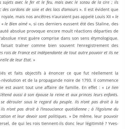
 sujets avec le fer et le feu, mais avec le sceau de la cire ; ils
vec des cordons de soie et des lacs d’amours
». Il est évident que
t royale, mais nos ancêtres n’auraient pas appelé Louis XII «
le
V «
le Bien aimé
», si ces derniers eussent été des Staline, des
auté absolue provoque encore moult réactions départies de
n d’absolue n’est guère comprise dans son sens étymologique.
faisait traîner comme bien souvent l’enregistrement des
es rois de France est indépendante de tout autre pouvoir et ils ne
elle de leur Etat.
»
iés et faits objectifs à énoncer ce que fut réellement la
-révolution et de la propagande noire de 1793. Il commence
e est avant tout une affaire de famille. En effet : «
Le lien
s’étend aussi à son épouse la reine et aux princes leurs enfants.
t se dérouler sous le regard du peuple. Ils n’ont pas droit à la
 ils n’ont pas droit à l’insouciance quotidienne ; à l’égoïsme du
ation et leur devoir sont politiques
. » De même, leur pouvoir
rsel, de qui les rois tiennent-ils donc leur légitimité ? Yves-