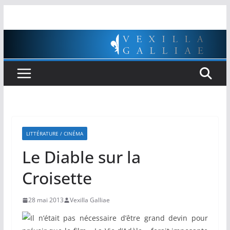
Passer
au
contenu
LITTÉRATURE / CINÉMA
Le Diable sur la
Croisette
28 mai 2013
Vexilla Galliae
Il n’était pas nécessaire d’être grand devin pour