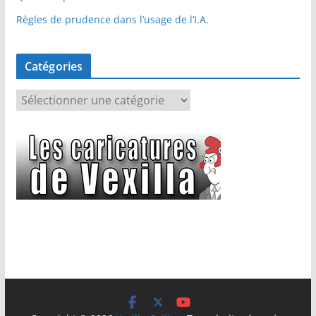
Règles de prudence dans l’usage de l’I.A.
Catégories
C
a
t
é
g
o
r
i
e
s