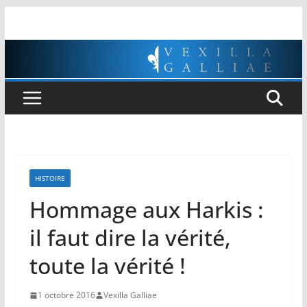
Passer
au
contenu
HISTOIRE
Hommage aux Harkis :
il faut dire la vérité,
toute la vérité !
1 octobre 2016
Vexilla Galliae