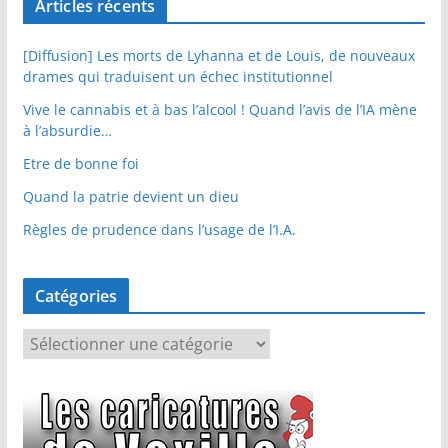
Articles récents
[Diffusion] Les morts de Lyhanna et de Louis, de nouveaux
drames qui traduisent un échec institutionnel
Vive le cannabis et à bas l’alcool ! Quand l’avis de l’IA mène
à l’absurdie…
Etre de bonne foi
Quand la patrie devient un dieu
Règles de prudence dans l’usage de l’I.A.
Catégories
C
a
t
é
g