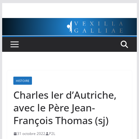
Passer
au
contenu
HISTOIRE
Charles Ier d’Autriche,
avec le Père Jean-
François Thomas (sj)
31 octobre 2022
P2L