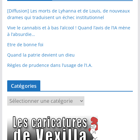
[Diffusion] Les morts de Lyhanna et de Louis, de nouveaux
drames qui traduisent un échec institutionnel
Vive le cannabis et à bas l’alcool ! Quand l’avis de l’IA mène
à l’absurdie…
Etre de bonne foi
Quand la patrie devient un dieu
Règles de prudence dans l’usage de l’I.A.
Catégories
C
a
t
é
g
o