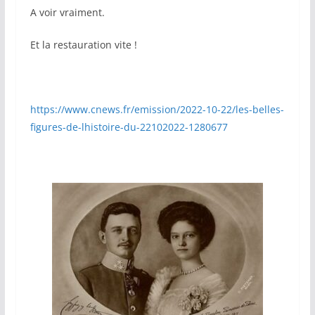
A voir vraiment.
Et la restauration vite !
https://www.cnews.fr/emission/2022-10-22/les-belles-
figures-de-lhistoire-du-22102022-1280677