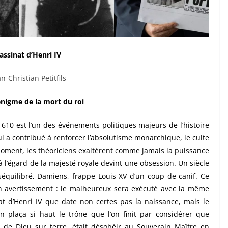
assinat d’Henri IV
n-Christian Petitfils
’énigme de la mort du roi
1610 est l’un des événements politiques majeurs de l’histoire
 a contribué à renforcer l’absolutisme monarchique, le culte
e moment, les théoriciens exaltèrent comme jamais la puissance
 l’égard de la majesté royale devint une obsession. Un siècle
équilibré, Damiens, frappe Louis XV d’un coup de canif. Ce
un avertissement : le malheureux sera exécuté avec la même
nat d’Henri IV que date non certes pas la naissance, mais le
 plaça si haut le trône que l’on finit par considérer que
t de Dieu sur terre, était désobéir au Souverain Maître en