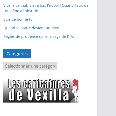
Vive le cannabis et à bas l’alcool ! Quand l’avis de
l’IA mène à l’absurdie…
Etre de bonne foi
Quand la patrie devient un dieu
Règles de prudence dans l’usage de l’I.A.
Catégories
C
a
t
é
g
o
r
i