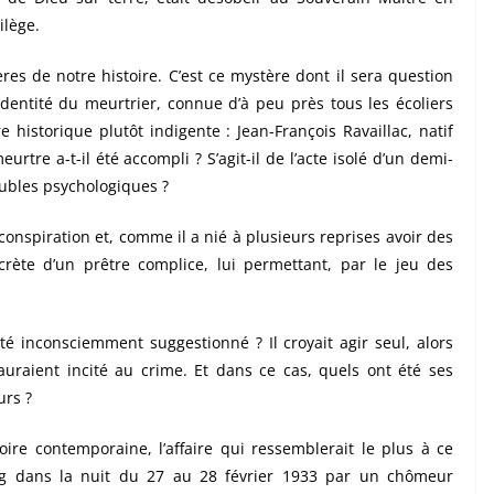
ilège.
res de notre histoire. C’est ce mystère dont il sera question
’identité du meurtrier, connue d’à peu près tous les écoliers
historique plutôt indigente : Jean-François Ravaillac, natif
tre a-t-il été accompli ? S’agit-il de l’acte isolé d’un demi-
oubles psychologiques ?
e conspiration et, comme il a nié à plusieurs reprises avoir des
crète d’un prêtre complice, lui permettant, par le jeu des
été inconsciemment suggestionné ? Il croyait agir seul, alors
uraient incité au crime. Et dans ce cas, quels ont été ses
urs ?
toire contemporaine, l’affaire qui ressemblerait le plus à ce
tag dans la nuit du 27 au 28 février 1933 par un chômeur