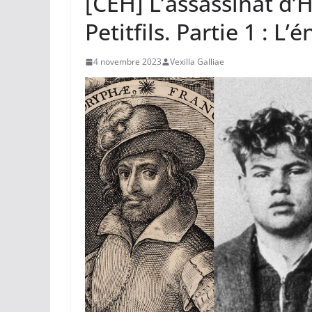
[CEH] L’assassinat d’H
Petitfils. Partie 1 : L
4 novembre 2023
Vexilla Galliae