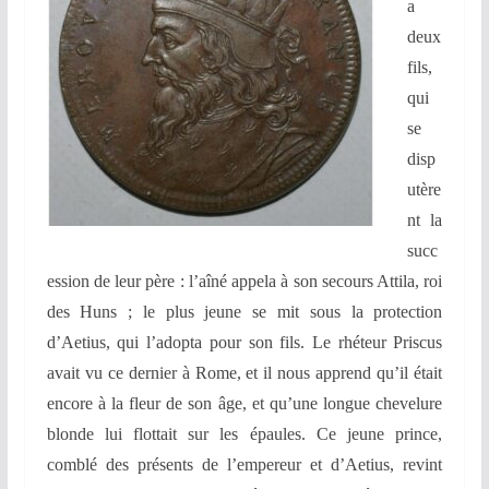
a
deux
fils,
qui
se
disp
utère
nt la
succ
ession de leur père : l’aîné appela à son
secours Attila, roi
des Huns ; le plus jeune se mit sous la protection
d’Aetius, qui l’adopta
pour son fils. Le rhéteur Priscus
avait vu ce dernier à Rome, et il nous apprend qu’il était
encore à la fleur de son âge, et qu’une longue chevelure
blonde lui flottait sur les épaules. Ce
jeune prince,
comblé des présents de l’empereur et d’Aetius, revint