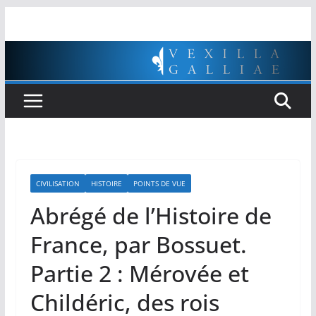
Passer
au
contenu
CIVILISATION
HISTOIRE
POINTS DE VUE
Abrégé de l’Histoire de
France, par Bossuet.
Partie 2 : Mérovée et
Childéric, des rois