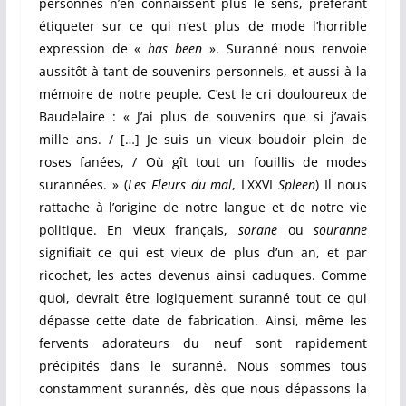
personnes n’en connaissent plus le sens, préférant
étiqueter sur ce qui n’est plus de mode l’horrible
expression de «
has been
». Suranné nous renvoie
aussitôt à tant de souvenirs personnels, et aussi à la
mémoire de notre peuple. C’est le cri douloureux de
Baudelaire :
« J’ai plus de souvenirs que si j’avais
mille ans. / […] Je suis un vieux boudoir plein de
roses fanées, / Où gît tout un fouillis de modes
surannées. » (
Les Fleurs du mal
, LXXVI
Spleen
) Il nous
rattache à l’origine de notre langue et de notre vie
politique. En vieux français,
sorane
ou
souranne
signifiait ce qui est vieux de plus d’un an, et par
ricochet, les actes devenus ainsi caduques. Comme
quoi, devrait être logiquement suranné tout ce qui
dépasse cette date de fabrication. Ainsi, même les
fervents adorateurs du neuf sont rapidement
précipités dans le suranné. Nous sommes tous
constamment surannés, dès que nous dépassons la