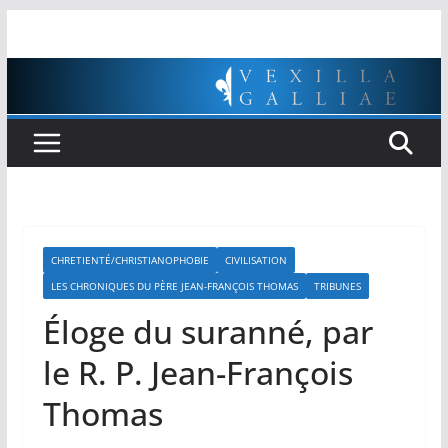
Passer
au
contenu
CHRETIENTÉ/CHRISTIANOPHOBIE
CIVILISATION
LES CHRONIQUES DU PÈRE JEAN-FRANÇOIS THOMAS
TRIBUNES
Éloge du suranné, par
le R. P. Jean-François
Thomas