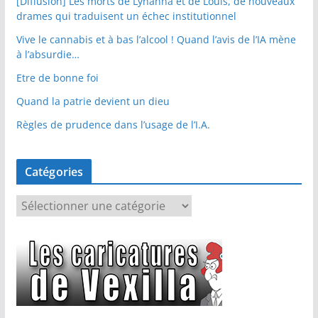
[Diffusion] Les morts de Lyhanna et de Louis, de nouveaux
drames qui traduisent un échec institutionnel
Vive le cannabis et à bas l’alcool ! Quand l’avis de l’IA mène
à l’absurdie…
Etre de bonne foi
Quand la patrie devient un dieu
Règles de prudence dans l’usage de l’I.A.
Catégories
C
a
t
é
g
o
r