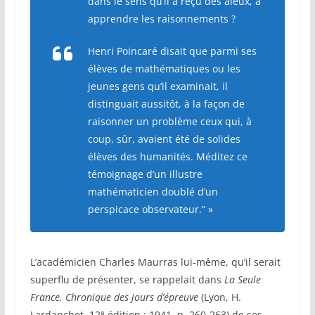
dans le sens qu’il a reçu des aïeux, à
apprendre les raisonnements ?
Henri Poincaré disait que parmi ses
élèves de mathématiques ou les
jeunes gens qu’il examinait, il
distinguait aussitôt, à la façon de
raisonner un problème ceux qui, à
coup, sûr, avaient été de solides
élèves des
humanités
. Méditez ce
témoignage d’un illustre
mathématicien doublé d’un
perspicace observateur.” »
L’académicien Charles Maurras lui-même, qu’il serait
superflu de présenter, se rappelait dans
La Seule
France. Chronique des jours d’épreuve
(Lyon, H.
e
Lardanchet, 12
édition : 1941, p. 260-263) de ses