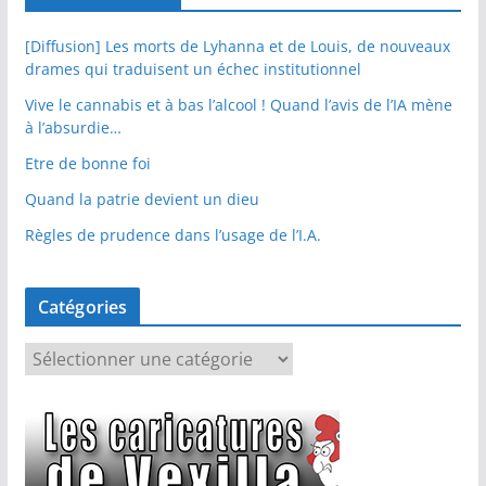
[Diffusion] Les morts de Lyhanna et de Louis, de nouveaux
drames qui traduisent un échec institutionnel
Vive le cannabis et à bas l’alcool ! Quand l’avis de l’IA mène
à l’absurdie…
Etre de bonne foi
Quand la patrie devient un dieu
Règles de prudence dans l’usage de l’I.A.
Catégories
C
a
t
é
g