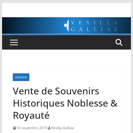
Passer
au
contenu
AGENDA
Vente de Souvenirs
Historiques Noblesse &
Royauté
16 novembre 2015
Vexilla Galliae