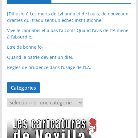
[Diffusion] Les morts de Lyhanna et de Louis, de nouveaux
drames qui traduisent un échec institutionnel
Vive le cannabis et à bas l’alcool ! Quand l’avis de l’IA mène
à l’absurdie…
Etre de bonne foi
Quand la patrie devient un dieu
Règles de prudence dans l’usage de l’I.A.
Catégories
C
a
t
é
g