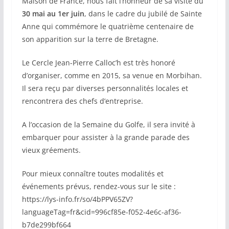
Maison de France, nous fait l’honneur de sa visite du
30 mai au 1er juin
, dans le cadre du jubilé de Sainte
Anne qui commémore le quatrième centenaire de
son apparition sur la terre de Bretagne.
Le Cercle Jean-Pierre Calloc’h est très honoré
d’organiser, comme en 2015, sa venue en Morbihan.
Il sera reçu par diverses personnalités locales et
rencontrera des chefs d’entreprise.
A l’occasion de la Semaine du Golfe, il sera invité à
embarquer pour assister à la grande parade des
vieux gréements.
Pour mieux connaître toutes modalités et
événements prévus, rendez-vous sur le site :
https://lys-info.fr/so/4bPPV65ZV?
languageTag=fr&cid=996cf85e-f052-4e6c-af36-
b7de299bf664