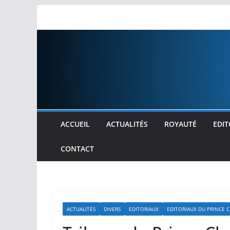
Passer
au
contenu
ACCUEIL
ACTUALITÉS
ROYAUTÉ
EDIT
CONTACT
ACTUALITÉS
DIVERS
EDITORIAUX
EDITORIAUX DU PRINCE 