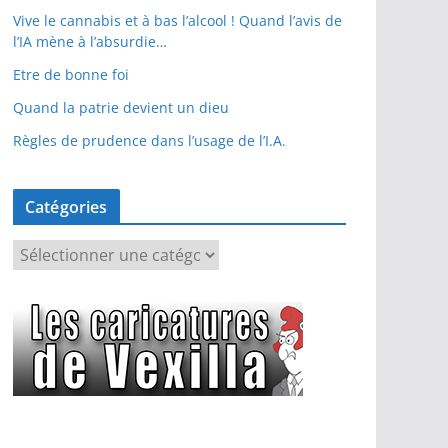
Vive le cannabis et à bas l’alcool ! Quand l’avis de
l’IA mène à l’absurdie…
Etre de bonne foi
Quand la patrie devient un dieu
Règles de prudence dans l’usage de l’I.A.
Catégories
C
a
t
é
g
o
r
i