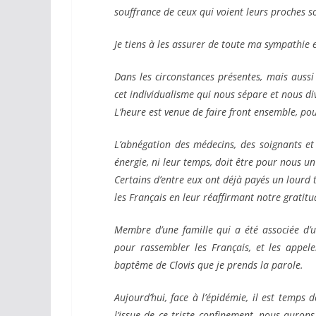
souffrance de ceux qui voient leurs proches
s
Je tiens à les assurer de toute ma sympathie e
Dans les circonstances présentes, mais auss
cet individualisme qui nous
sépare et nous div
L’heure est venue de faire front ensemble, po
L’abnégation des médecins, des soignants et
énergie, ni leur temps, doit être pour
nous un
Certains d’entre eux ont déjà payés un lourd 
les Français en leur réaffirmant
notre gratitu
Membre d’une famille qui a été associée d’u
pour rassembler les Français, et
les appele
baptême de Clovis que je prends la parole.
Aujourd’hui, face à l’épidémie, il est temps
l’issue de ce triste confinement, nous
aurons