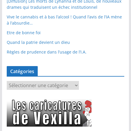
[Diffusion] Les morts de Lyhanna et de Louis, de nouveaux
drames qui traduisent un échec institutionnel
Vive le cannabis et à bas l’alcool ! Quand l’avis de l’IA mène
à l’absurdie…
Etre de bonne foi
Quand la patrie devient un dieu
Règles de prudence dans l’usage de l’I.A.
Catégories
C
a
t
é
g
o
r