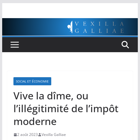
Passer
au
contenu
SOCIAL ET ÉCONOMIE
Vive la dîme, ou
l’illégitimité de l’impôt
moderne
2 août 2023
Vexilla Galliae