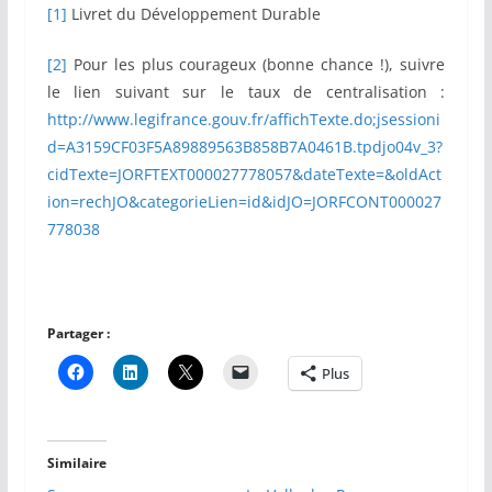
[1]
Livret du Développement Durable
[2]
Pour les plus courageux (bonne chance !), suivre
le lien suivant sur le taux de centralisation :
http://www.legifrance.gouv.fr/affichTexte.do;jsessioni
d=A3159CF03F5A89889563B858B7A0461B.tpdjo04v_3?
cidTexte=JORFTEXT000027778057&dateTexte=&oldAct
ion=rechJO&categorieLien=id&idJO=JORFCONT000027
778038
Partager :
Plus
Similaire