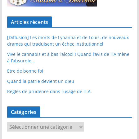
Articles récents
[Diffusion] Les morts de Lyhanna et de Louis, de nouveaux
drames qui traduisent un échec institutionnel
Vive le cannabis et à bas l’alcool ! Quand l’avis de l’IA mène
à l’absurdie…
Etre de bonne foi
Quand la patrie devient un dieu
Règles de prudence dans l’usage de l’I.A.
Catégories
C
a