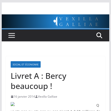
Passer
au
contenu
SOCIAL ET ÉCONOMIE
Livret A : Bercy
beaucoup !
16 janvier 2014
Vexilla Galliae
Q