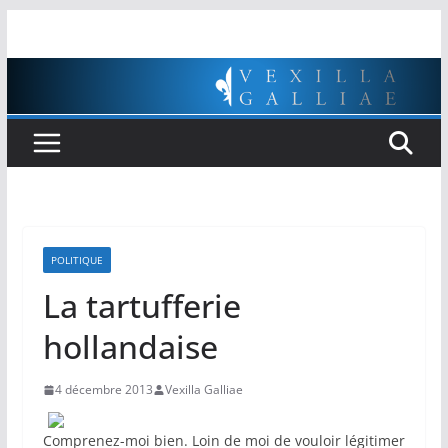
Passer
au
contenu
POLITIQUE
La tartufferie
hollandaise
4 décembre 2013
Vexilla Galliae
Comprenez-moi bien. Loin de moi de vouloir légitimer