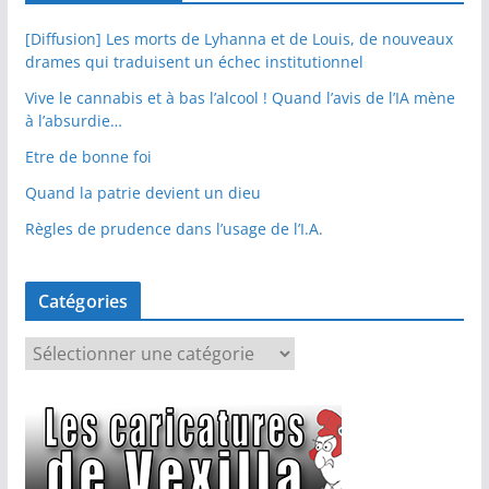
[Diffusion] Les morts de Lyhanna et de Louis, de nouveaux
drames qui traduisent un échec institutionnel
Vive le cannabis et à bas l’alcool ! Quand l’avis de l’IA mène
à l’absurdie…
Etre de bonne foi
Quand la patrie devient un dieu
Règles de prudence dans l’usage de l’I.A.
Catégories
C
a
t
é
g
o