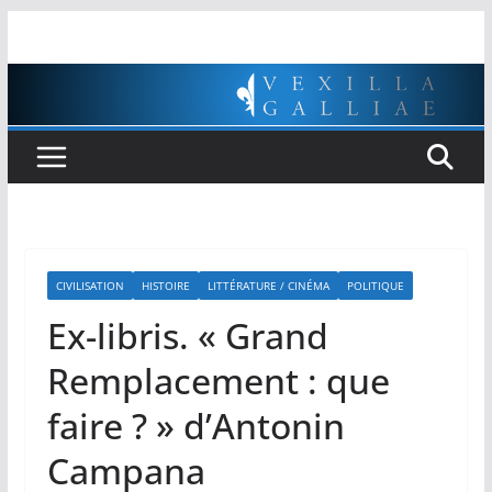
Passer
au
contenu
CIVILISATION
HISTOIRE
LITTÉRATURE / CINÉMA
POLITIQUE
Ex-libris. « Grand
Remplacement : que
faire ? » d’Antonin
Campana