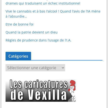
drames qui traduisent un échec institutionnel
Vive le cannabis et à bas l’alcool ! Quand l’avis de l’IA mène
à l’absurdie…
Etre de bonne foi
Quand la patrie devient un dieu
Règles de prudence dans l’usage de l’I.A.
Catégories
C
a
t
é
g
o
r