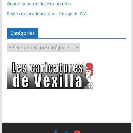
Quand la patrie devient un dieu
Règles de prudence dans l’usage de l’I.A.
Catégories
C
a
t
é
g
o
r
i
e
s