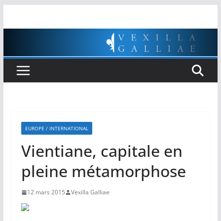
Passer
au
contenu
EUROPE / INTERNATIONAL
Vientiane, capitale en
pleine métamorphose
12 mars 2015
Vexilla Galliae