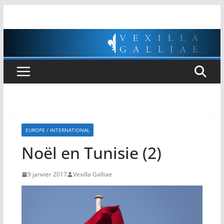
Passer
au
contenu
EUROPE / INTERNATIONAL
Noël en Tunisie (2)
9 janvier 2017
Vexilla Galliae