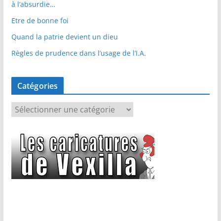
à l’absurdie…
Etre de bonne foi
Quand la patrie devient un dieu
Règles de prudence dans l’usage de l’I.A.
Catégories
C
a
t
é
g
o
r
i
e
s