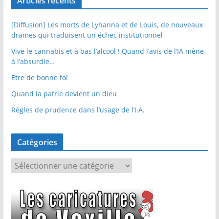
Articles récents
[Diffusion] Les morts de Lyhanna et de Louis, de nouveaux
drames qui traduisent un échec institutionnel
Vive le cannabis et à bas l’alcool ! Quand l’avis de l’IA mène
à l’absurdie…
Etre de bonne foi
Quand la patrie devient un dieu
Règles de prudence dans l’usage de l’I.A.
Catégories
C
a
t
é
g