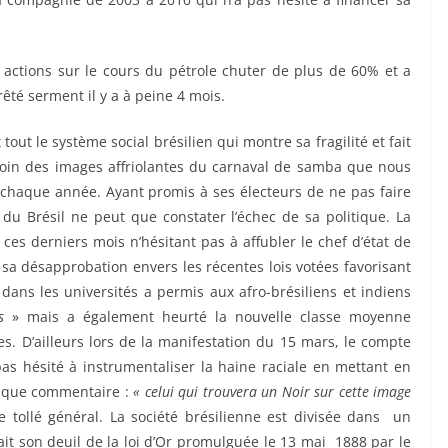
s actions sur le cours du pétrole chuter de plus de 60% et a
êté serment il y a à peine 4 mois.
 tout le système social brésilien qui montre sa fragilité et fait
oin des images affriolantes du carnaval de samba que nous
 chaque année. Ayant promis à ses électeurs de ne pas faire
 du Brésil ne peut que constater l’échec de sa politique. La
 ces derniers mois n’hésitant pas à affubler le chef d’état de
sa désapprobation envers les récentes lois votées favorisant
 dans les universités a permis aux afro-brésiliens et indiens
s
» mais a également heurté la nouvelle classe moyenne
s. D’ailleurs lors de la manifestation du 15 mars, le compte
pas hésité à instrumentaliser la haine raciale en mettant en
nique commentaire :
« celui qui trouvera un Noir sur cette image
e tollé général. La société brésilienne est divisée dans un
fait son deuil de la loi d’Or promulguée le 13 mai 1888 par le