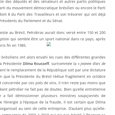
tie des députés et des sénateurs et autres partis politiques
 Parti du mouvement démocratique brésilien ou encore le Parti
ont 8 du Parti des Travailleurs et son trésorier qui ont déjà
 Présidents du Parlement et du Sénat.
iste au Brésil, Petrobras aurait donc versé entre 150 et 200
ption qui semble être un sport national dans ce pays, après
ris fin en 1985.
 brésiliens ont alors envahi les rues des différentes grandes
la Présidente
Dilma Rousseff
, surnommée la «
jeanne d’arc de
ent le remplacement de la République soit par une dictature
ien que la Présidente du Brésil réélue fragilement en octobre
t concernée par ces pots de vins, il n’en reste pas moins que
éant pétrolier ne fait pas de doutes. Bien qu’elle entretienne
le a fait démissionner plusieurs ministres soupçonnés de
 l’énergie à l’époque de la fraude, il est certain que Dilma
rganisait au sein de cette entreprise. D’autant plus qu’elle-
a compagnie de 2003 à 2010 qui n’a pas hésité à financer sa