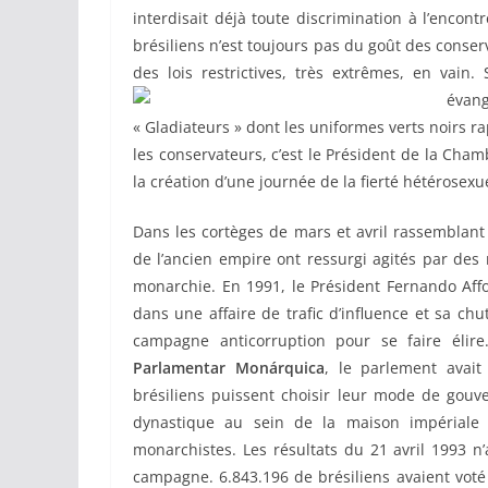
interdisait déjà toute discrimination à l’encon
brésiliens n’est toujours pas du goût des conser
des lois restrictives, très extrêmes, en vain. 
évan
« Gladiateurs » dont les uniformes verts noirs r
les conservateurs, c’est le Président de la Cham
la création d’une journée de la fierté hétérosexu
Dans les cortèges de mars et avril rassemblant
de l’ancien empire ont ressurgi agités par des
monarchie. En 1991, le Président Fernando Affo
dans une affaire de trafic d’influence et sa ch
campagne anticorruption pour se faire éli
Parlamentar Monárquica
, le parlement avai
brésiliens puissent choisir leur mode de gouv
dynastique au sein de la maison impériale 
monarchistes. Les résultats du 21 avril 1993 n’
campagne. 6.843.196 de brésiliens avaient voté