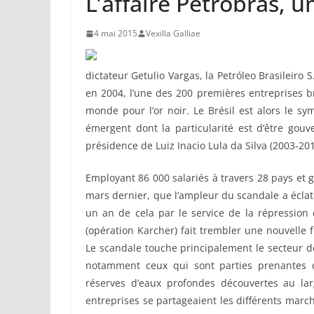
L’affaire Petrobras, u
4 mai 2015
Vexilla Galliae
dictateur Getulio Vargas, la Petróleo Brasileir
en 2004, l’une des 200 premières entreprises b
monde pour l’or noir. Le Brésil est alors le sy
émergent dont la particularité est d’être gouve
présidence de Luiz Inacio Lula da Silva (2003-201
Employant 86 000 salariés à travers 28 pays et g
mars dernier, que l’ampleur du scandale a éclaté
un an de cela par le service de la répression 
(opération Karcher) fait trembler une nouvelle
Le scandale touche principalement le secteur de
notamment ceux qui sont parties prenantes da
réserves d’eaux profondes découvertes au lar
entreprises se partageaient les différents marc