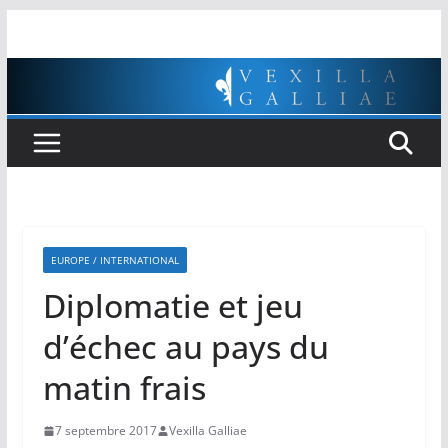
Passer
au
contenu
EUROPE / INTERNATIONAL
Diplomatie et jeu
d’échec au pays du
matin frais
7 septembre 2017
Vexilla Galliae